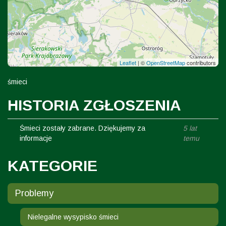
Leaflet
|
©
OpenStreetMap
contributors
śmieci
HISTORIA ZGŁOSZENIA
Śmieci zostały zabrane. Dziękujemy za
5 lat
informacje
temu
KATEGORIE
Problemy
Nielegalne wysypisko śmieci