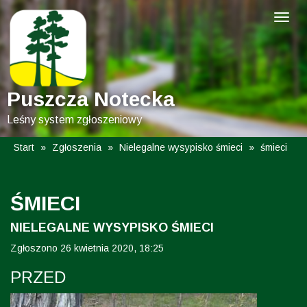
Puszcza Notecka
Leśny system zgłoszeniowy
Start
»
Zgłoszenia
»
Nielegalne wysypisko śmieci
»
śmieci
ŚMIECI
NIELEGALNE WYSYPISKO ŚMIECI
Zgłoszono 26 kwietnia 2020, 18:25
PRZED