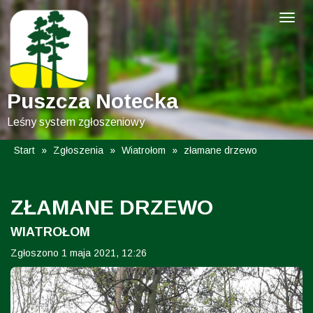
Puszcza Notecka
Leśny system zgłoszeniowy
Start
»
Zgłoszenia
»
Wiatrołom
»
złamane drzewo
ZŁAMANE DRZEWO
WIATROŁOM
Zgłoszono 1 maja 2021, 12:26