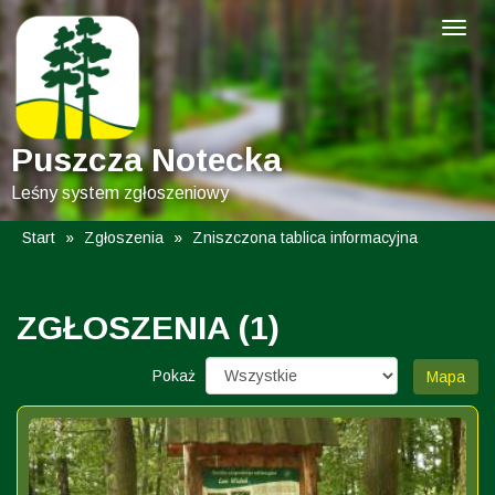
Puszcza Notecka
Leśny system zgłoszeniowy
Start
»
Zgłoszenia
»
Zniszczona tablica informacyjna
ZGŁOSZENIA (1)
Pokaż
Mapa