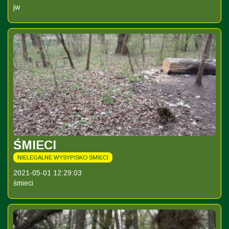
jw
ŚMIECI
NIELEGALNE WYSYPISKO ŚMIECI
2021-05-01 12:29:03
śmieci