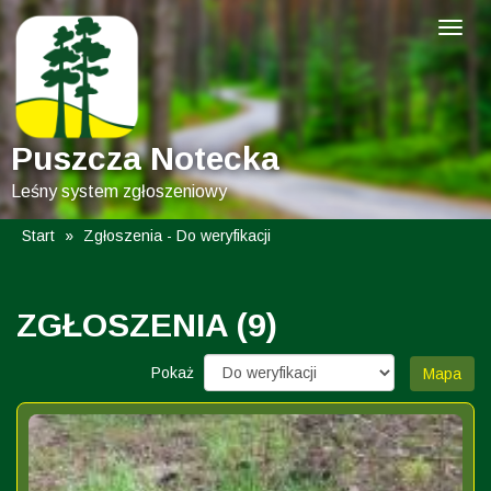
Puszcza Notecka
Leśny system zgłoszeniowy
Start
»
Zgłoszenia - Do weryfikacji
ZGŁOSZENIA (9)
Pokaż
Mapa